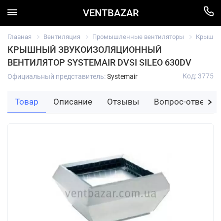
VENTBAZAR
Главная
Вентиляция
Промышленные вентиляторы
Крышный
КРЫШНЫЙ ЗВУКОИЗОЛЯЦИОННЫЙ
ВЕНТИЛЯТОР SYSTEMAIR DVSI SILEO 630DV
Код: 3775
Официальный представитель:
Systemair
Товар
Описание
Отзывы
Вопрос-ответ