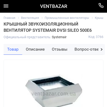
VENTBAZAR
Главная
Вентиляция
Промышленные вентиляторы
Крышный
КРЫШНЫЙ ЗВУКОИЗОЛЯЦИОННЫЙ
ВЕНТИЛЯТОР SYSTEMAIR DVSI SILEO 500E6
Код: 3766
Официальный представитель:
Systemair
Товар
Описание
Отзывы
Вопрос-ответ