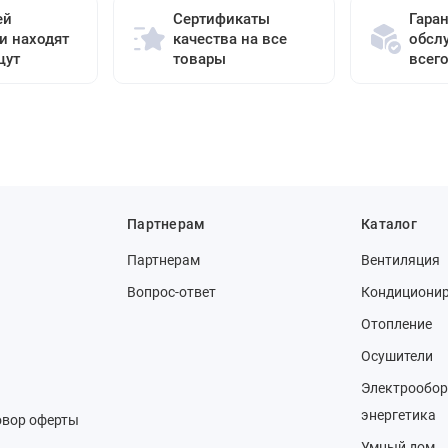
ей
Сертификаты
Гара
и находят
качества на все
обсл
щут
товары
всег
Партнерам
Каталог
Партнерам
Вентиляция
Вопрос-ответ
Кондициони
Отопление
Осушители
Электрообор
энергетика
овор оферты
Умный дом