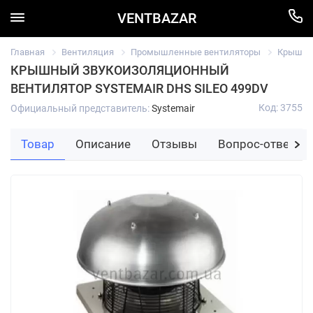
VENTBAZAR
Главная
Вентиляция
Промышленные вентиляторы
Крышный
КРЫШНЫЙ ЗВУКОИЗОЛЯЦИОННЫЙ
ВЕНТИЛЯТОР SYSTEMAIR DHS SILEO 499DV
Код: 3755
Официальный представитель:
Systemair
Товар
Описание
Отзывы
Вопрос-ответ