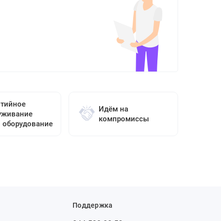
нтийное
Идём на
уживание
компромиссы
о оборудование
Поддержка