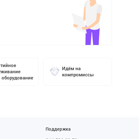
нтийное
Идём на
уживание
компромиссы
о оборудование
Поддержка