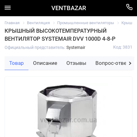
VENTBAZAR
Главная
Вентиляция
Промышленные вентиляторы
Крышный
КРЫШНЫЙ ВЫСОКОТЕМПЕРАТУРНЫЙ
ВЕНТИЛЯТОР SYSTEMAIR DVV 1000D 4-8-P
Код: 3831
Официальный представитель:
Systemair
Товар
Описание
Отзывы
Вопрос-ответ