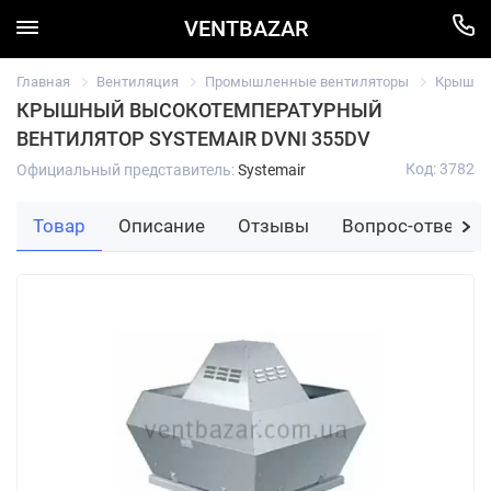
VENTBAZAR
Главная
Вентиляция
Промышленные вентиляторы
Крышный
КРЫШНЫЙ ВЫСОКОТЕМПЕРАТУРНЫЙ
ВЕНТИЛЯТОР SYSTEMAIR DVNI 355DV
Код: 3782
Официальный представитель:
Systemair
Товар
Описание
Отзывы
Вопрос-ответ