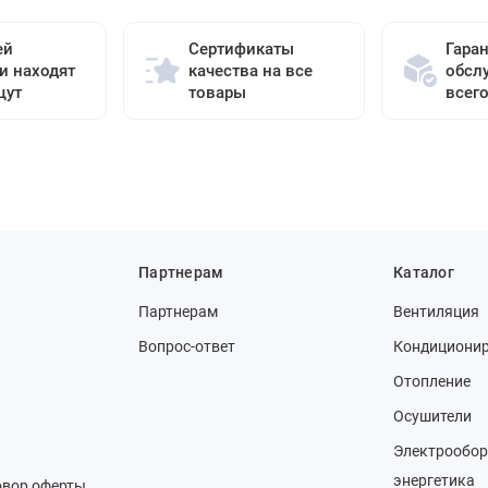
ей
Сертификаты
Гара
и находят
качества на все
обсл
щут
товары
всег
Партнерам
Каталог
Партнерам
Вентиляция
Вопрос-ответ
Кондициони
Отопление
Осушители
Электрообор
энергетика
овор оферты