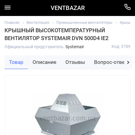
VENTBAZAR
Главная
Вентиляция
Промышленные вентиляторы
Крышный
КРЫШНЫЙ ВЫСОКОТЕМПЕРАТУРНЫЙ
ВЕНТИЛЯТОР SYSTEMAIR DVN 500D4 IE2
Код: 3789
Официальный представитель:
Systemair
Товар
Описание
Отзывы
Вопрос-ответ