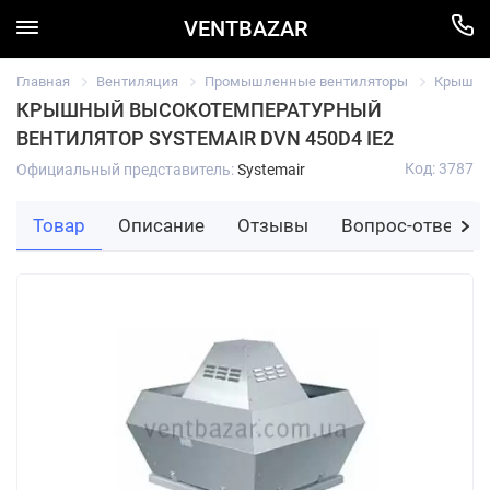
VENTBAZAR
Главная
Вентиляция
Промышленные вентиляторы
Крышный
КРЫШНЫЙ ВЫСОКОТЕМПЕРАТУРНЫЙ
ВЕНТИЛЯТОР SYSTEMAIR DVN 450D4 IE2
Код: 3787
Официальный представитель:
Systemair
Товар
Описание
Отзывы
Вопрос-ответ