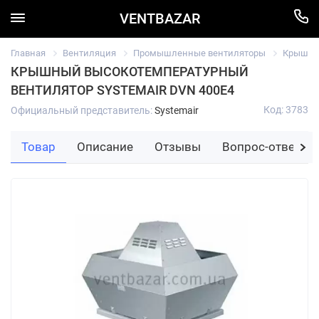
VENTBAZAR
Главная
Вентиляция
Промышленные вентиляторы
Крышный
КРЫШНЫЙ ВЫСОКОТЕМПЕРАТУРНЫЙ
ВЕНТИЛЯТОР SYSTEMAIR DVN 400E4
Код: 3783
Официальный представитель:
Systemair
Товар
Описание
Отзывы
Вопрос-ответ