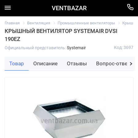
VENTBAZAR
Главная
Вентиляция
Промышленные вентиляторы
Крышный
КРЫШНЫЙ ВЕНТИЛЯТОР SYSTEMAIR DVSI
190EZ
Код: 3697
Официальный представитель:
Systemair
Товар
Описание
Отзывы
Вопрос-ответ