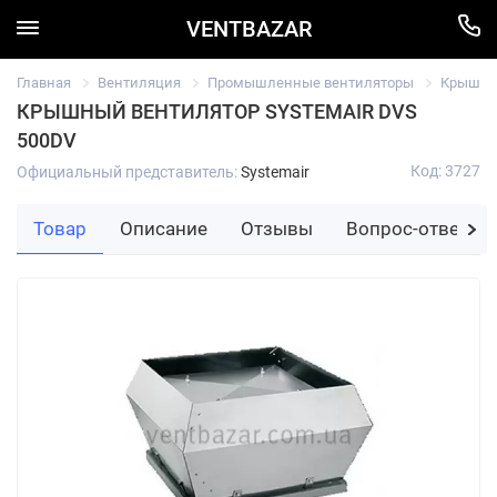
VENTBAZAR
Главная
Вентиляция
Промышленные вентиляторы
Крышный
КРЫШНЫЙ ВЕНТИЛЯТОР SYSTEMAIR DVS
500DV
Код: 3727
Официальный представитель:
Systemair
Товар
Описание
Отзывы
Вопрос-ответ