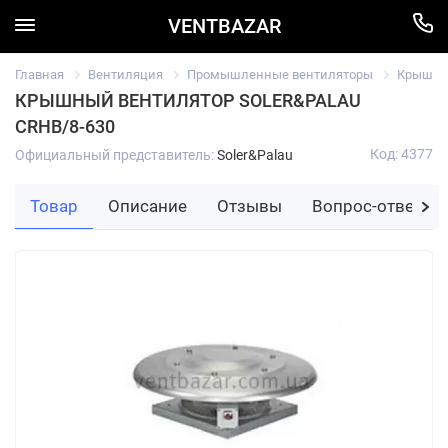
VENTBAZAR
Главная
Вентиляция
Промышленные вентиляторы
Крышный
КРЫШНЫЙ ВЕНТИЛЯТОР SOLER&PALAU
CRHB/8-630
Код: 4377
Официальный представитель:
Soler&Palau
Товар
Описание
Отзывы
Вопрос-ответ