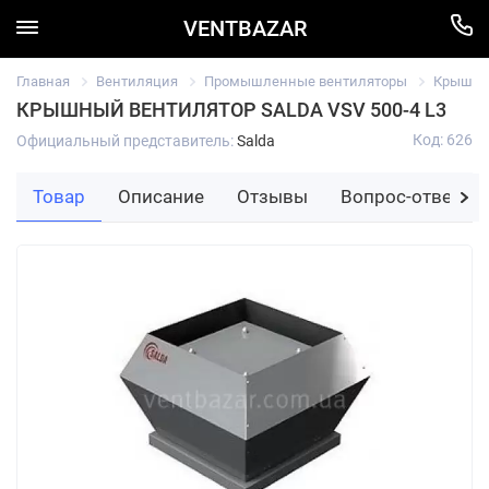
VENTBAZAR
Главная
Вентиляция
Промышленные вентиляторы
Крышный
КРЫШНЫЙ ВЕНТИЛЯТОР SALDA VSV 500-4 L3
Код: 626
Официальный представитель:
Salda
Товар
Описание
Отзывы
Вопрос-ответ