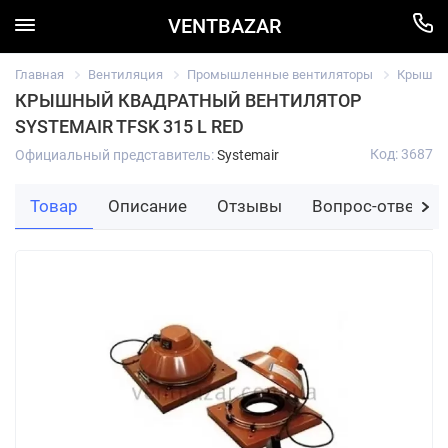
VENTBAZAR
Главная
Вентиляция
Промышленные вентиляторы
Крышный
КРЫШНЫЙ КВАДРАТНЫЙ ВЕНТИЛЯТОР
SYSTEMAIR TFSK 315 L RED
Код: 3687
Официальный представитель:
Systemair
Товар
Описание
Отзывы
Вопрос-ответ