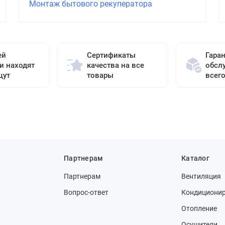
Монтаж бытового рекуператора
ей
Сертификаты
Гара
и находят
качества на все
обсл
щут
товары
всег
Партнерам
Каталог
Партнерам
Вентиляция
Вопрос-ответ
Кондициони
Отопление
Осушители