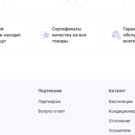
ей
Сертификаты
Гара
и находят
качества на все
обсл
щут
товары
всег
Партнерам
Каталог
Партнерам
Вентиляция
Вопрос-ответ
Кондициони
Отопление
Осушители