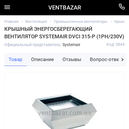
VENTBAZAR
Главная
Вентиляция
Промышленные вентиляторы
Крышный
КРЫШНЫЙ ЭНЕРГОСБЕРЕГАЮЩИЙ
ВЕНТИЛЯТОР SYSTEMAIR DVCI 315-P (1PH/230V)
Код: 3844
Официальный представитель:
Systemair
Товар
Описание
Отзывы
Вопрос-ответ