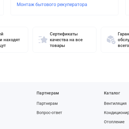
Монтаж бытового рекуператора
ей
Сертификаты
Гара
и находят
качества на все
обсл
щут
товары
всег
Партнерам
Каталог
Партнерам
Вентиляция
Вопрос-ответ
Кондициони
Отопление