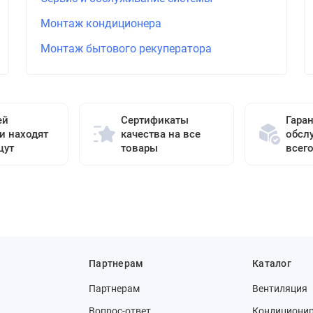
Монтаж кондиционера
Монтаж бытового рекуператора
ей
Сертификаты
Гара
и находят
качества на все
обсл
щут
товары
всег
Партнерам
Каталог
Партнерам
Вентиляция
Вопрос-ответ
Кондициони