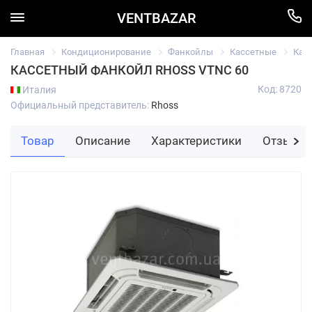
VENTBAZAR
Главная
Кондиционирование
Фанкойлы
Кассетные
Кас
КАССЕТНЫЙ ФАНКОЙЛ RHOSS VTNC 60
Код: 8720
Италия
Официальный представитель:
Rhoss
Товар
Описание
Характеристики
Отзывы