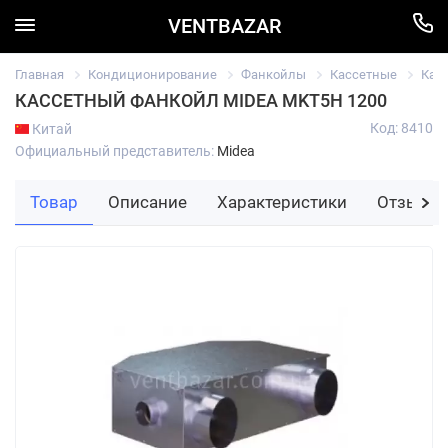
VENTBAZAR
Главная
Кондиционирование
Фанкойлы
Кассетные
Кас
КАССЕТНЫЙ ФАНКОЙЛ MIDEA MKT5H 1200
Код: 8410
Китай
Официальный представитель:
Midea
Товар
Описание
Характеристики
Отзывы