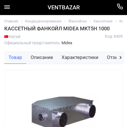
VENTBAZAR
Главная
Кондиционирование
Фанкойлы
Кассетные
Кас
КАССЕТНЫЙ ФАНКОЙЛ MIDEA MKT5H 1000
Код: 8409
Китай
Официальный представитель:
Midea
Товар
Описание
Характеристики
Отзывы