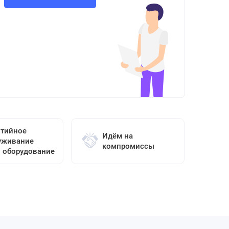
нтийное
Идём на
уживание
компромиссы
о оборудование