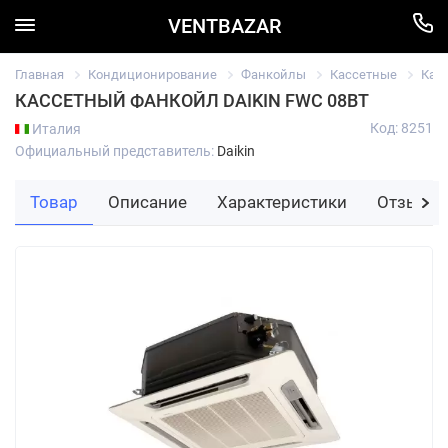
VENTBAZAR
Главная
Кондиционирование
Фанкойлы
Кассетные
Кас
КАССЕТНЫЙ ФАНКОЙЛ DAIKIN FWC 08BT
Код: 8251
Италия
Официальный представитель:
Daikin
Товар
Описание
Характеристики
Отзывы