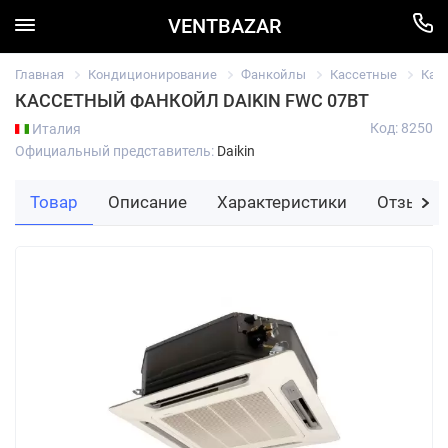
VENTBAZAR
Главная
Кондиционирование
Фанкойлы
Кассетные
Кас
КАССЕТНЫЙ ФАНКОЙЛ DAIKIN FWC 07BT
Код: 8250
Италия
Официальный представитель:
Daikin
Товар
Описание
Характеристики
Отзывы