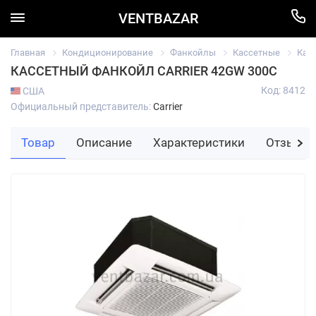
VENTBAZAR
Главная
Кондиционирование
Фанкойлы
Кассетные
Касс
КАССЕТНЫЙ ФАНКОЙЛ CARRIER 42GW 300C
Код: 8412
США
Официальный представитель:
Carrier
Товар
Описание
Характеристики
Отзывы