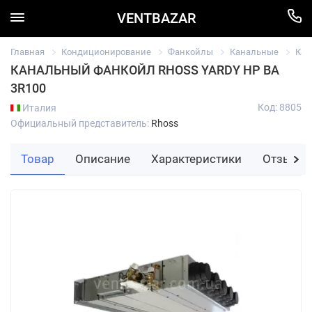
VENTBAZAR
Главная
Кондиционирование
Фанкойлы
Канальные
Кан
КАНАЛЬНЫЙ ФАНКОЙЛ RHOSS YARDY HP BA
3R100
Код: 8805
Италия
Официальный представитель:
Rhoss
Товар
Описание
Характеристики
Отзывы