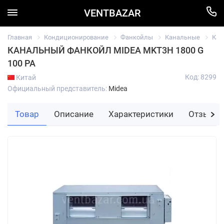
VENTBAZAR
Главная
Кондиционирование
Фанкойлы
Канальные
Кан
КАНАЛЬНЫЙ ФАНКОЙЛ MIDEA MKT3H 1800 G
100 PA
Код: 8299
Китай
Официальный представитель:
Midea
Товар
Описание
Характеристики
Отзывы