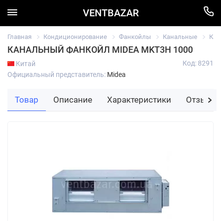
VENTBAZAR
Главная
Кондиционирование
Фанкойлы
Канальные
Кан
КАНАЛЬНЫЙ ФАНКОЙЛ MIDEA MKT3H 1000
Код: 8291
Китай
Официальный представитель:
Midea
Товар
Описание
Характеристики
Отзывы