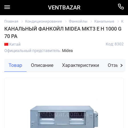
VENTBAZAR
Главная
Кондиционирование
Фанкойлы
Канальные
Кан
КАНАЛЬНЫЙ ФАНКОЙЛ MIDEA MKT3 E H 1000 G
70 PA
Код: 8302
Китай
Официальный представитель:
Midea
Товар
Описание
Характеристики
Отзывы