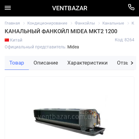
VENTBAZAR
Главная
Кондиционирование
Фанкойлы
Канальные
Кан
КАНАЛЬНЫЙ ФАНКОЙЛ MIDEA MKT2 1200
Код: 8264
Китай
Официальный представитель:
Midea
Товар
Описание
Характеристики
Отзывы