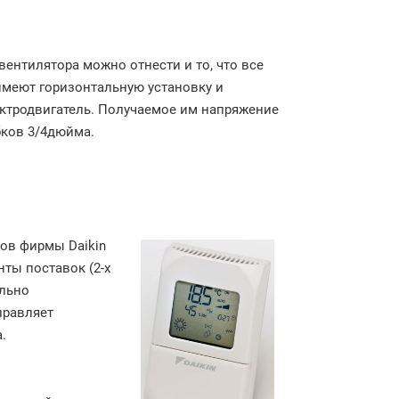
ентилятора можно отнести и то, что все
имеют горизонтальную установку и
ктродвигатель. Получаемое им напряжение
бков 3/4дюйма.
ов фирмы Daikin
нты поставок (2-х
ально
правляет
.