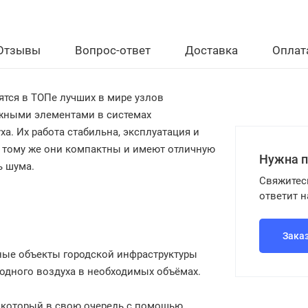
Отзывы
Вопрос-ответ
Доставка
Оплат
тся в ТОПе лучших в мире узлов
ажными элементами в системах
а. Их работа стабильна, эксплуатация и
 К тому же они компактны и имеют отличную
Нужна 
ь шума.
Свяжитес
ответит 
Зака
ные объекты городской инфраструктуры
лодного воздуха в необходимых объёмах.
, который в свою очередь с помощью