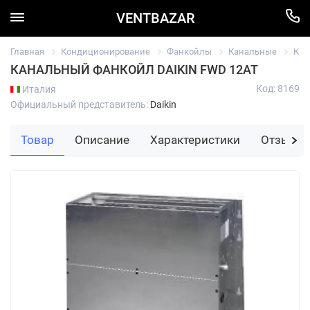
VENTBAZAR
Главная
Кондиционирование
Фанкойлы
Канальные
Кан
КАНАЛЬНЫЙ ФАНКОЙЛ DAIKIN FWD 12AT
Код: 8169
Италия
Официальный представитель:
Daikin
Товар
Описание
Характеристики
Отзывы