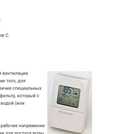
:
ов C.
й вентиляции
ме того, для
аличие специальных
 фильтр, который с
 водой (или
 рабочее напряжение
ции для доступа воды.