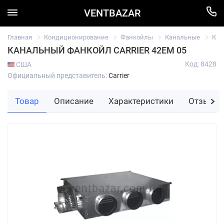
VENTBAZAR
Главная
Кондиционирование
Фанкойлы
Канальные
Кан
КАНАЛЬНЫЙ ФАНКОЙЛ CARRIER 42EM 05
Код: 8428
США
Официальный представитель:
Carrier
Товар
Описание
Характеристики
Отзывы