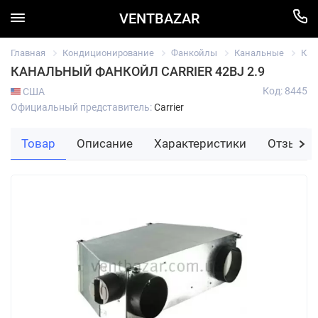
VENTBAZAR
Главная
Кондиционирование
Фанкойлы
Канальные
Кан
КАНАЛЬНЫЙ ФАНКОЙЛ CARRIER 42BJ 2.9
Код: 8445
США
Официальный представитель:
Carrier
Товар
Описание
Характеристики
Отзывы