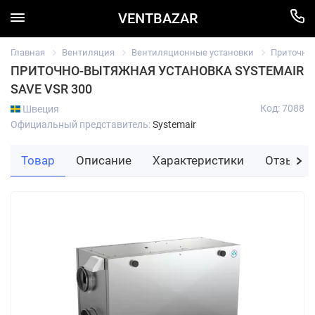
VENTBAZAR
Главная
Вентиляция
Вентиляционные установки
Приточно
ПРИТОЧНО-ВЫТЯЖНАЯ УСТАНОВКА SYSTEMAIR
SAVE VSR 300
Код: 7088
Швеция
Официальный представитель:
Systemair
Товар
Описание
Характеристики
Отзывы