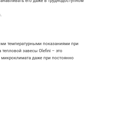
анавливать его даже в труднодоступном
.
ыми температурными показаниями при
тепловой завесы Olefini – это
 микроклимата даже при постоянно