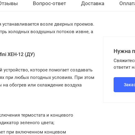
Отзывы
Вопрос-ответ
Доставка
Оплат
рая устанавливается возле дверных проемов.
трь холодных воздушных потоков извне, а
Нужна 
ini XEH-12 (ДУ)
Свяжитес
ответит 
 устройство, которое помогает создавать
х при любых погодных условиях. При этом
ы на обогрев или охлаждение воздуха
Зака
ключения термостата и концевого
ндикатор зеленого цвета;
тает при включенном концевом