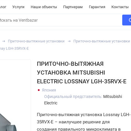
лог
Услуги
Наши объекты
Партнерам
Гарантия
Контакты
Приточно-вытяжные установки
Приточно-вытяжные установки
snay LGH-35RVX-E
ПРИТОЧНО-ВЫТЯЖНАЯ
УСТАНОВКА MITSUBISHI
ELECTRIC LOSSNAY LGH-35RVX-E
Япония
Официальный представитель:
Mitsubishi
Electric
Приточно-вытяжная установка Lossnay LGH-
35RVX-E – наилучшее решение для
создания правильного микроклимата в