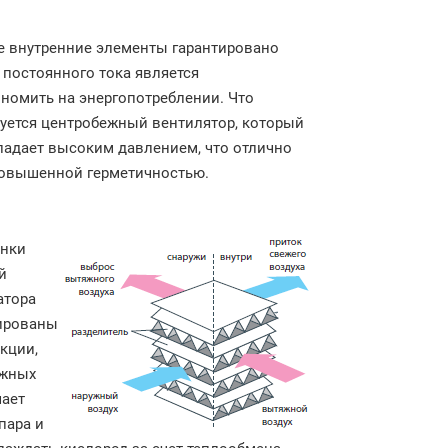
е внутренние элементы гарантировано
 постоянного тока является
номить на энергопотреблении. Что
зуется центробежный вентилятор, который
ладает высоким давлением, что отлично
повышенной герметичностью.
енки
й
атора
сированы
кции,
яжных
чает
пара и