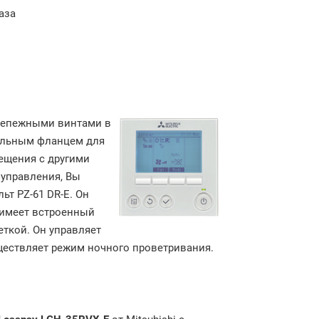
аза
репежными винтами в
ельным фланцем для
ещения с другими
 управления, Вы
т PZ-61 DR-E. Он
 имеет встроенный
ткой. Он управляет
ществляет режим ночного проветривания.