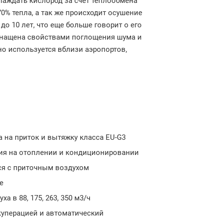
хлаждать кислород за счет теплообмена
% тепла, а так же происходит осушение
о 10 лет, что еще больше говорит о его
оснащена свойствами поглощения шума и
но используется вблизи аэропортов,
а на приток и вытяжку класса EU-G3
ия на отоплении и кондиционировании
ся с приточным воздухом
е
 в 88, 175, 263, 350 м3/ч
куперацией и автоматический