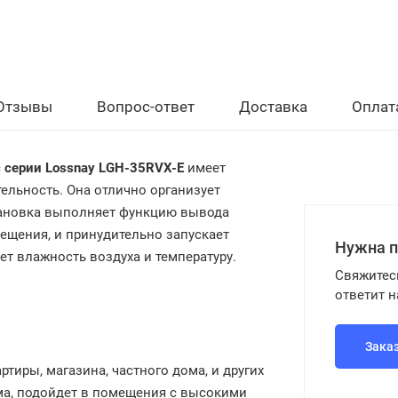
Отзывы
Вопрос-ответ
Доставка
Оплат
c серии Lossnay LGH-35RVX-E
имеет
льность. Она отлично организует
тановка выполняет функцию вывода
ещения, и принудительно запускает
Нужна 
ет влажность воздуха и температуру.
Свяжитес
ответит 
Зака
иры, магазина, частного дома, и других
ма, подойдет в помещения с высокими