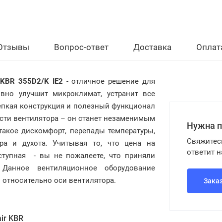
Отзывы
Вопрос-ответ
Доставка
Оплат
r KBR
355D2/K IE2
- отличное решение для
вно улучшит микроклимат, устранит все
епкая конструкция и полезный функционал
ости вентилятора – он станет незаменимым
Нужна 
такое дискомфорт, перепады температуры,
Свяжитес
ра и духота. Учитывая то, что цена на
ответит 
ступная - вы не пожалеете, что приняли
 Данное вентиляционное оборудование
 относительно оси вентилятора.
Зака
ir KBR