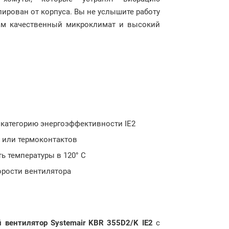
ирован от корпуса. Вы не услышите работу
 вам качественный микроклимат и высокий
категорию энергоэффективности IE2
 или термоконтактов
ь температуры в 120° С
орости вентилятора
 вентилятор Systemair KBR
355D2/K IE2
с