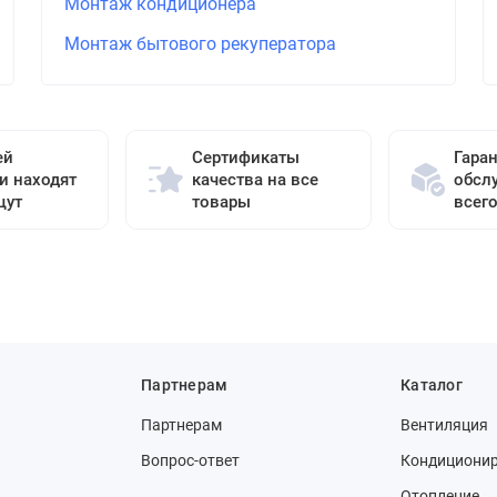
Монтаж кондиционера
Монтаж бытового рекуператора
ей
Сертификаты
Гара
и находят
качества на все
обсл
щут
товары
всег
Партнерам
Каталог
Партнерам
Вентиляция
Вопрос-ответ
Кондициони
Отопление