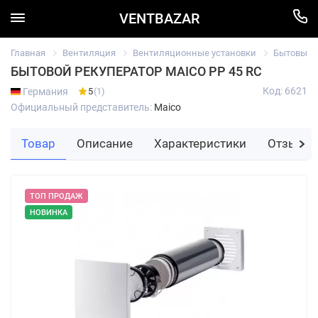
VENTBAZAR
Главная
Вентиляция
Вентиляционные установки
Бытовые 
БЫТОВОЙ РЕКУПЕРАТОР MAICO PP 45 RC
Код: 6621
Германия
5
(1)
Официальный представитель:
Maico
Товар
Описание
Характеристики
Отзывы
ТОП ПРОДАЖ
НОВИНКА