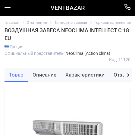
VENTBAZAR
Главная
Отопление
Тепловые завесы
Горизонтальные тепл
ВОЗДУШНАЯ ЗАВЕСА NEOCLIMA INTELLECT C 18
EU
Греция
Официальный представитель:
NeoClima (Action clima)
Код: 11120
Товар
Описание
Характеристики
Отзывы