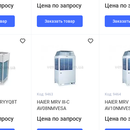
просу
Цена по запросу
Цена по 
овар
Заказать товар
Заказать
Код: 9463
Код: 9464
V RYYQ8T
HAIER MRV III-C
HAIER MRV I
AV08NMVESA
AV10NMVE
просу
Цена по запросу
Цена по 