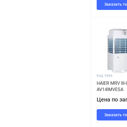
Заказать т
Код: 9466
HAIER MRV III-
AV14IMVESA
Цена по за
Заказать т