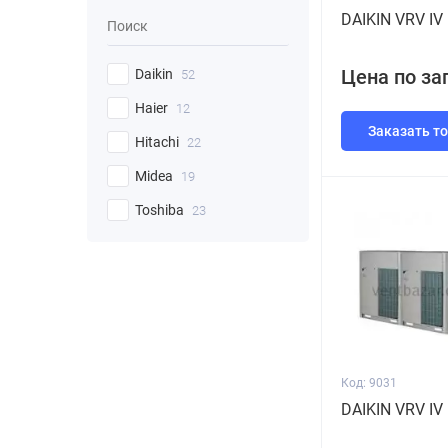
DAIKIN VRV I
Цена по за
Daikin
52
Haier
12
Заказать т
Hitachi
22
Midea
19
Toshiba
23
Код: 9031
DAIKIN VRV I