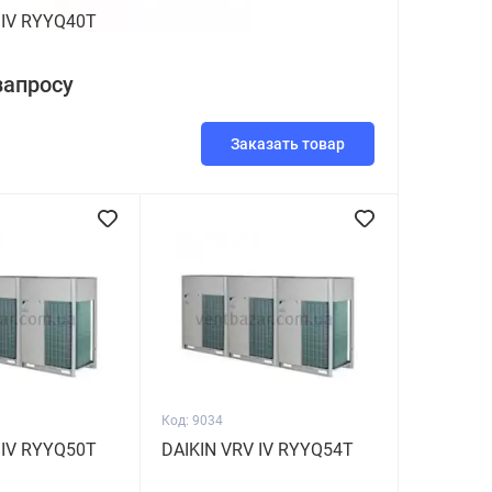
 IV RYYQ40T
запросу
Заказать товар
Код: 9034
 IV RYYQ50T
DAIKIN VRV IV RYYQ54T