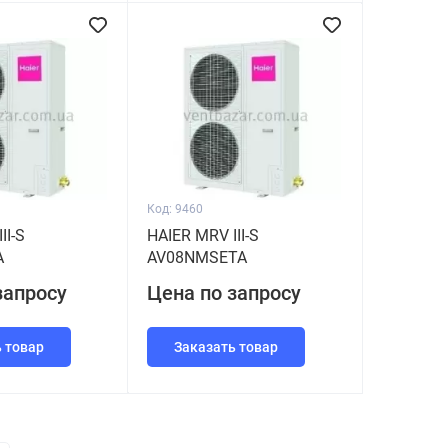
Код: 9460
II-S
HAIER MRV III-S
A
AV08NMSETA
запросу
Цена по запросу
 товар
Заказать товар